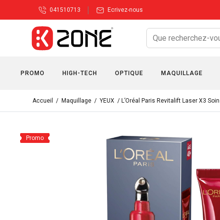
041510713
Ecrivez-nous
PROMO
HIGH-TECH
OPTIQUE
MAQUILLAGE
Accueil
/
Maquillage
/
YEUX
/ L’Oréal Paris Revitalift Laser X3 S
Promo