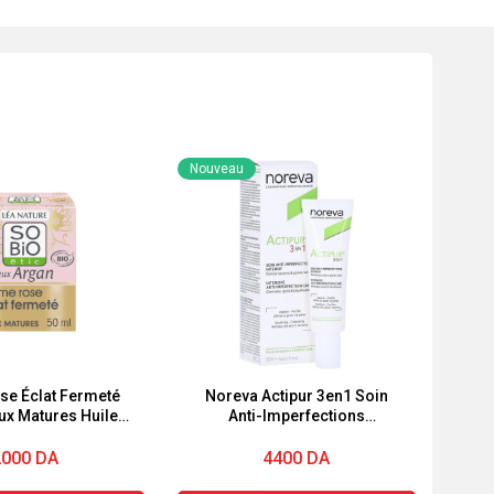
Nouveau
se Éclat Fermeté
Noreva Actipur 3en1 Soin
ux Matures Huile
Anti-Imperfections
ollagène végétal
Correcteur Intensif 30 ml
x Argan SO BiO
2000
DA
4400
DA