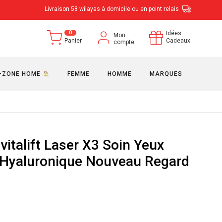
Livraison 58 wilayas à domicile ou en point relais
0
Idées
Mon
Panier
Cadeaux
compte
-ZONE HOME
FEMME
HOMME
MARQUES
vitalift Laser X3 Soin Yeux
 Hyaluronique Nouveau Regard
e