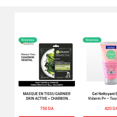
Nouveau
Nouveau
MASQUE EN TISSU GARNIER
Gel Nettoyant E
SKIN ACTIVE « CHARBON
Viderm P+ – Tou
VÉGÉTAL »
Peaux – 15
750
DA
420
D