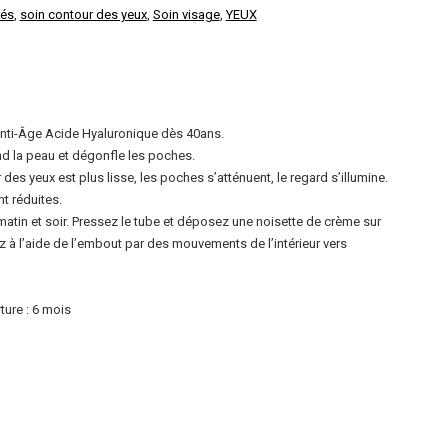
rix
és
,
soin contour des yeux
,
Soin visage
,
YEUX
ctuel
st :
 Anti-Âge Acide Hyaluronique dès 40ans.
200 DA.
end la peau et dégonfle les poches.
des yeux est plus lisse, les poches s’atténuent, le regard s’illumine.
t réduites.
se matin et soir. Pressez le tube et déposez une noisette de crème sur
z à l’aide de l’embout par des mouvements de l’intérieur vers
ture : 6 mois