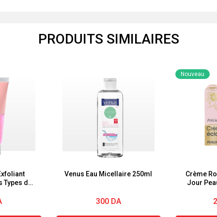
PRODUITS SIMILAIRES
Nouveau
xfoliant
Venus Eau Micellaire 250ml
Crème Ro
s Types de
Jour Pea
0 Ml
d’Argan C
Précieu
A
300
DA