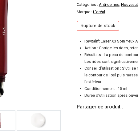
prix
p
Catégories :
Anti-cernes
,
Nouveaut
Marque :
L'oréal
initial
a
Rupture de stock
était :
e
Revitalift Laser X3 Soin Yeux
4000 DA.
3
Action : Corrige les rides, ret
Résultats : La peau du contour 
Les rides sont significativemen
Conseil d’utilisation : S’utili
le contour de l’œil puis masse
l’extérieur.
Conditionnement : 15 ml
Durée d’utilisation après ouver
Partager ce produit :