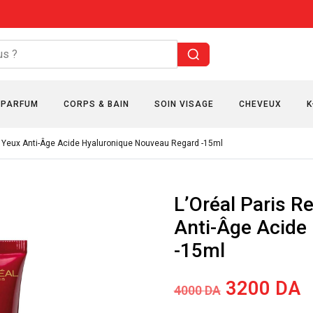
PARFUM
CORPS & BAIN
SOIN VISAGE
CHEVEUX
K
oin Yeux Anti-Âge Acide Hyaluronique Nouveau Regard -15ml
L’Oréal Paris Re
Anti-Âge Acide
-15ml
Le
L
3200
DA
4000
DA