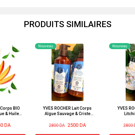
PRODUITS SIMILAIRES
Nouveau
Nouveau
Corps BIO
YVES ROCHER Lait Corps
YVES RO
e & Huile
Algue Sauvage & Criste
Fruit 200ml
Marine 390ml
Le
Le
Le
Le
50
DA
2500
DA
2800
DA
2800
prix
prix
prix
prix