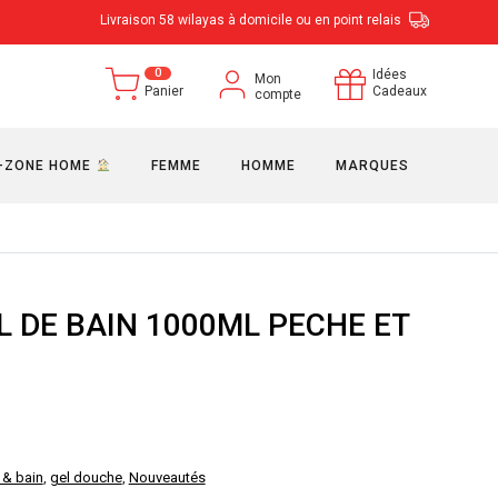
Livraison 58 wilayas à domicile ou en point relais
0
Idées
Mon
Panier
Cadeaux
compte
-ZONE HOME
FEMME
HOMME
MARQUES
 DE BAIN 1000ML PECHE ET
 & bain
,
gel douche
,
Nouveautés