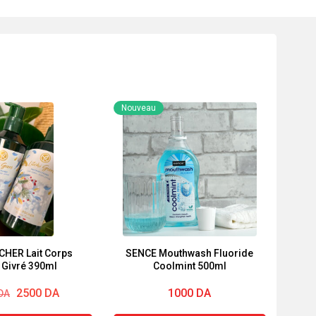
Nouveau
CHER Lait Corps
SENCE Mouthwash Fluoride
Litchi Givré 390ml
Coolmint 500ml
2500
DA
1000
DA
DA