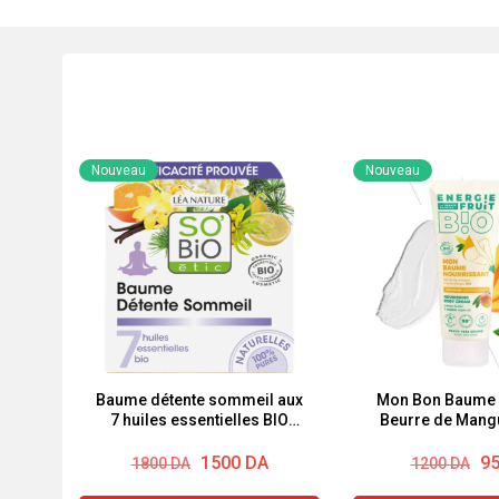
Nouveau
Nouveau
Baume détente sommeil aux
Mon Bon Baume 
7 huiles essentielles BIO
Beurre de Mangu
So’bio étic
d’Argan Energie 
Le
Le
Le
Le
1500
DA
9
1800
DA
1200
DA
prix
prix
prix
prix