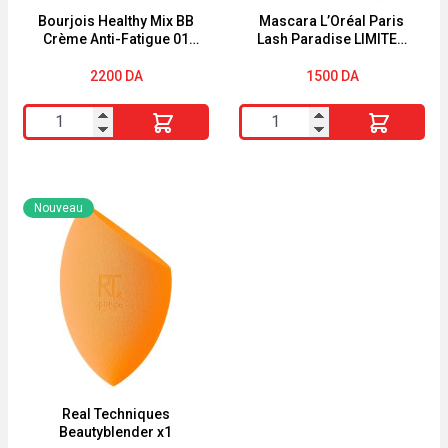
MEDIUM
Bourjois Healthy Mix BB
Mascara L’Oréal Paris
Crème Anti-Fatigue 01
Lash Paradise LIMITED
BROWN
Clair
EDITION
2200
DA
1500
DA
quantité
quantité
de
de
Bourjois
Mascara
Healthy
L'Oréal
Nouveau
Mix
Paris
BB
Lash
Crème
Paradise
Anti-
LIMITED
Fatigue
EDITION
01
Clair
Real Techniques
Beautyblender x1