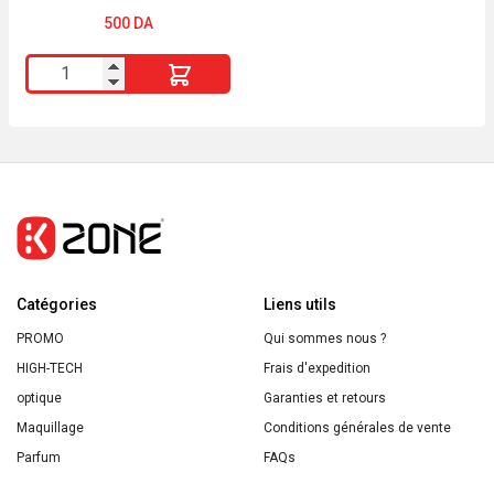
500
DA
quantité
de
Real
Techniques
Beautyblender
x1
Catégories
Liens utils
PROMO
Qui sommes nous ?
HIGH-TECH
Frais d'expedition
optique
Garanties et retours
Maquillage
Conditions générales de vente
Parfum
FAQs