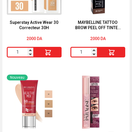
Superstay Active Wear 30
MAYBELLINE TATTOO
Correcteur 30H
BROW PEEL OFF TINTED
SEMI-PERMANENT
EYEBROWS MEDIUM
2000
DA
2000
DA
BROWN
quantité
quantité
de
de
Superstay
MAYBELLINE
Active
TATTOO
Nouveau
Wear
BROW
30
PEEL
Correcteur
OFF
30H
TINTED
SEMI-
PERMANENT
EYEBROWS