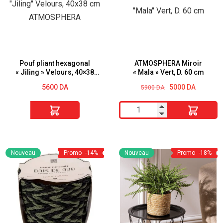
anse
EXOTIC
simili
PANAMA
cuir
EN
50
VERRE
cm
ATMOSPHERA
Pouf pliant hexagonal
ATMOSPHERA Miroir
« Jiling » Velours, 40×38
« Mala » Vert, D. 60 cm
The
CREATEUR
cm ATMOSPHERA
Le
Le
5600
DA
5000
DA
5900
DA
Home
D'INTERIEUR
prix
prix
Deco
initial
actuel
quantité
quantité
était :
est :
Factory
5900 DA.
5000 DA.
de
de
Pouf
ATMOSPHERA
pliant
Miroir
Nouveau
Promo
-14%
Nouveau
Promo
-18%
hexagonal
"Mala"
"Jiling"
Vert,
Velours,
D.
40x38
60
cm
cm