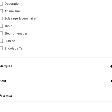
Décoration
Animalerie
Eclairage & Luminaire
Tapis
Electromenager
Cuisine
Bricolage
Marques
Pour
Prix max