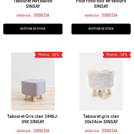
Tabouret vert ballon
Pouf rond noir en velours
SINSAY
SINSAY
Le
Le
Le
Le
3000
DA
3000
DA
4000
DA
6000
DA
prix
prix
prix
prix
initial
actuel
initial
actuel
était :
est :
était :
est :
RUPTURE DE STOCK
RUPTURE DE STOCK
4000 DA.
3000 DA.
6000 DA.
3000 DA.
Promo
-25%
Promo
-38%
Tabouret Gris clair 2446J-
Tabouret gris clair
09X SINSAY
30x34cm SINSAY
Le
Le
Le
Le
3000
DA
2500
DA
4000
DA
4000
DA